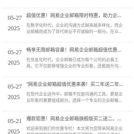
专业企业邮箱服务商的卓越服务表现。文章将详细评
测其优惠促销方案、产品稳定性以及国际化通信能
超值优惠！网易企业邮箱限时特惠，助力企业高效沟通！
力，为企业的数字转型和智能沟通升级提供权威参考
05-27
和决策...
在数字化时代，企业的沟通方式越来越多样化，而企
2025
业邮箱则成为了现代商业不可或缺的一部分。在众多
的企业邮箱服务提供商中，网易企业邮箱因其稳定性
和专业性而备受青睐。现在，网易企业邮箱正在进行
畅享无限邮箱容量！网易企业邮箱超值优惠等你来拿！
一系列的促销活动，让更多企业享受到高品质的邮箱
05-27
服务...
在信息化时代，企业邮箱已成为每个公司的必备工
2025
具。它不仅能够增强企业的专业形象，还能提升沟通
效率。今天我们为您带来一个不容错过的好消息——
网易企业邮箱正在进行超值优惠活动，让您在享受专
“网易企业邮箱超值优惠来袭！买二年送二年，快来抢！”
业邮箱服务的同时也能省下不少费用。让我们一起来
05-27
看看这...
在现代企业运作中，邮箱不仅是沟通的工具，更是企
2025
业形象的重要组成部分。选择一个专业的企业邮箱服
务商，对于提升沟通效率和维护企业形象至关重要。
今天，我们将为您推荐网易企业邮箱，特别是其旗舰
爆款钜惠！网易企业邮箱旗舰版买二送二、买三送三、买五送五优惠揭秘，桑桥网络官方授权，28载邮件运营经验全力助力企业通信升级
版的无限邮箱容量，以及目前的超值优惠，帮助您轻
05-21
松管...
欢迎来到我们的优惠专栏！本文将为您带来网易企业
2025