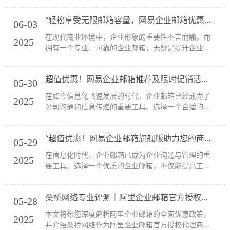
务经验，成为许多企业的首选。今天，我们将为大家
“轻松享受无限邮箱容量，网易企业邮箱优惠等你来拿！”
介绍网易企业邮箱的最新优惠及其特点，让您的企业
06-03
在瞬...
在现代商业环境中，企业形象的重要性不言而喻。而
2025
拥有一个专业、可靠的企业邮箱，无疑是提升企业形
象的一个重要环节。作为国内最资深、最专业的电子
邮件运营厂商，网易自1997年起便开始为用户提供电
超值优惠！网易企业邮箱推荐及限时促销活动尽在桑桥网络
子邮件服务，积累了丰富的经验和技术。现在，网
05-30
易...
在如今信息化飞速发展的时代，企业邮箱已经成为了
2025
公司沟通和信息传递的重要工具。选择一个合适的企
业邮箱服务，不仅可以提高工作效率，还能提升企业
形象。今天，我们将为大家介绍网易企业邮箱的最新
“超值优惠！网易企业邮箱旗舰版助力您的商务通讯！”
优惠，帮助你在最短的时间内了解并选择最佳的邮箱
05-29
服务...
在信息化时代，企业邮箱已成为企业沟通与管理的重
2025
要工具。选择一个优质的企业邮箱，不仅能提高工作
效率，还能提升企业形象。今天，我们要向大家推荐
网易企业邮箱，这不仅是因为它的专业性和可靠性，
桑桥网络专业评测｜阿里企业邮箱官方授权代理深度解析：稳定传输、无限容量、全球通信优势及超值优惠促销全解读
更因为它现在推出了令人心动的优惠活动！接下来，
05-28
我们...
本文将带您深度解析阿里企业邮箱的全面优惠政策，
2025
并介绍桑桥网络作为阿里企业邮箱官方授权代理商及