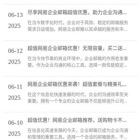
来都是企业用户的首选。更令人兴奋的是，现在网易
尽享网易企业邮箱超值优惠，助力企业沟通无忧！
企业邮箱推出了一系列超值优惠，帮助企业以更实惠
06-13
的价...
在当今数字化时代，企业对于高效、稳定的邮箱服务
2025
需求日益增加。网易企业邮箱以其卓越的服务和丰富
的功能，为许多企业提供了理想的解决方案。最近，
网易企业邮箱推出了一系列限时优惠活动，尤其是旗
超值网易企业邮箱优惠！无限容量，买二送二，快来抢
舰版的超值促销，绝对不容错过！今天，我们将为您
06-12
详细...
在当今快节奏的商业环境中，企业邮箱的作用愈发重
2025
要。作为企业沟通的核心工具，选择一款性能稳定且
功能强大的邮箱服务显得尤为重要。今天，我们将重
点介绍网易企业邮箱的超值优惠及其专业服务商桑桥
网易企业邮箱优惠来袭！超值套餐与精美礼品等你拿！
网络，助你在职场上游刃有余。 办公必备：网易企...
06-11
在这个信息化快速发展的时代，企业的沟通效率至关
2025
重要。拥有一个专业的企业邮箱不仅能够提升公司的
形象，还能增强内部和客户之间的沟通。而网易企业
邮箱作为国内首屈一指的邮箱服务商，其丰富的功能
超值优惠！网易企业邮箱推荐，送购物卡不容错过！
和卓越的服务质量让无数企业受益匪浅。今天，我们
06-10
就来...
在信息化高速发展的今天，企业邮箱已成为企业沟通
2025
和管理的重要工具。选择一个合适的邮箱服务，不仅