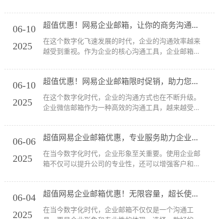
能提升企业形象，还能提高邮件的安全性与稳定性。
而网易企业邮箱凭借其强大的技术背景和丰富的服务
超值优惠！网易企业邮箱，让你的商务沟通更高效！
经验，一直以来都是众多企业的首选。现在，网易企
06-10
业邮...
在这个数字化飞速发展的时代，企业的沟通效率越来
2025
越受到重视。作为企业的核心沟通工具，企业邮箱无
疑是不可或缺的。然而，市面上那么多的邮箱服务
商，如何选择一款性价比高且功能强大的企业邮箱？
超值优惠！网易企业邮箱限时促销，助力您的企业通信！
今天，我们就来聊聊网易企业邮箱的优惠活动，尤其
06-10
是它的...
在这个数字化时代，企业的沟通方式也在不断升级。
2025
企业微信邮箱作为一种高效的沟通工具，越来越受到
各大企业的青睐。为了帮助企业更好地利用这一工
具，桑桥网络特推出限时优惠活动，让企业微信邮箱
超值网易企业邮箱优惠，专业服务助力企业飞速成长！
不仅好用，更加划算！让我们一起来看看这次活动的
06-06
精彩内...
在当今数字化时代，企业形象至关重要。使用企业邮
2025
箱不仅可以提升公司的专业性，还可以增强客户和合
作伙伴的信任感。网易企业邮箱作为中国电子邮箱行
业的先锋，凭借28年的技术沉淀与专业经验，成为了
超值网易企业邮箱优惠！无限容量，超长使用年限，快来抢购！
众多企业的首选。本文将为您详细介绍网易企业邮箱
06-04
的...
在当今数字化时代，企业邮箱不仅仅是一个沟通工
2025