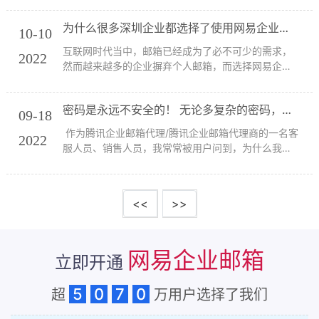
因为旗下企业邮箱所具备的三大优势。 基础功能更全
为什么很多深圳企业都选择了使用网易企业邮箱？
面 网易企业邮箱所具备的基础功能是比较全...
10-10
互联网时代当中，邮箱已经成为了必不可少的需求，
2022
然而越来越多的企业摒弃个人邮箱，而选择网易企业
邮箱，那么为什么现如今的企业都会这样选择呢？接
下来就一起来探究一下。 无限容量满足企业需求 对于
密码是永远不安全的！ 无论多复杂的密码，它还是不安全的！
企业来说，企业邮箱是与客户之间往来的必...
09-18
作为腾讯企业邮箱代理/腾讯企业邮箱代理商的一名客
2022
服人员、销售人员，我常常被用户问到，为什么我用
腾讯企业邮箱让我开启安全登录？为什么要微信绑
定？为什么要手机验证码登录？为什么要开启客户端
专用密码？我只想安安静静简简单单地使用个邮箱，
<<
>>
为...
网易企业邮箱
立即开通
5
0
7
0
超
万用户选择了我们