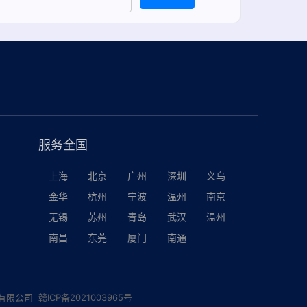
服务全国
上海
北京
广州
深圳
义乌
金华
杭州
宁波
温州
南京
无锡
苏州
青岛
武汉
温州
南昌
东莞
厦门
南通
有限公司
赣ICP备2021003965号